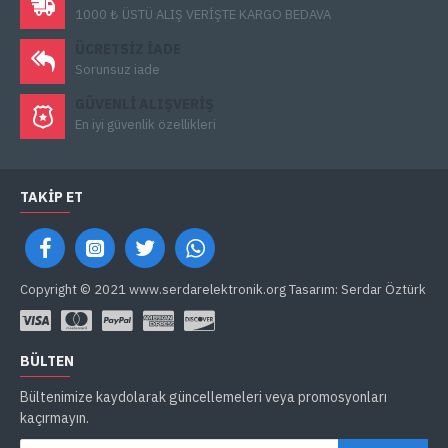
1000 ₺ ÜSTÜ ALIŞ VERİŞTE KARGO BEDAVA
ÜCRETSIZ IADE
Sorunsuz iade
GÜVENLI ALIŞVERIŞ
En iyi güvenlik özellikleri
TAKIP ET
Copyright © 2021 www.serdarelektronik.org Tasarım: Serdar Öztürk
BÜLTEN
Bültenimize kaydolarak güncellemeleri veya promosyonları
kaçırmayın.