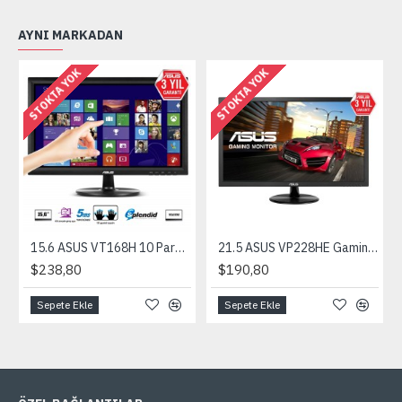
AYNI MARKADAN
STOKTA YOK
STOKTA YOK
15.6 ASUS VT168H 10 Parmak Dokunmatik HDMI 1366x768 3YIL VGA VESA EyeCar
21.5 ASUS VP228HE Gaming 1ms HDMI,VGA, VESA MM EyeCare 1920x1080 3YIL
$238,80
$190,80
Sepete Ekle
Sepete Ekle