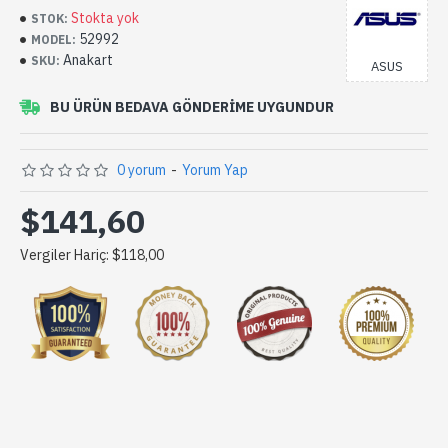
Stokta yok
STOK:
52992
MODEL:
Anakart
SKU:
ASUS
BU ÜRÜN BEDAVA GÖNDERIME UYGUNDUR
0 yorum
-
Yorum Yap
$141,60
Vergiler Hariç: $118,00