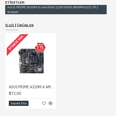
ETIKETLER:
ASUS PRIME B560M-K intel B560 1200 DDR4 4800MHz(OC) M.2
Anakart
ILGILI ÜRÜNLER
STOKTA YOK
ASUS PRIME A320M-K AM4 DDR4 3200MHz, 32Gb/s M.2, HDMI, SATA 6Gb/s ve USB 3.1
$72,00
Sepete Ekle