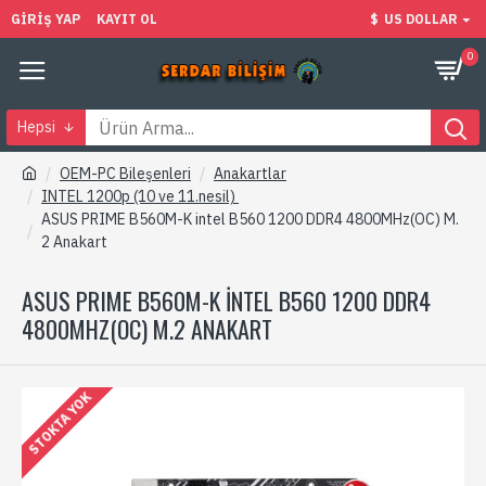
GIRIŞ YAP
KAYIT OL
$
US DOLLAR
0
Hepsi
OEM-PC Bileşenleri
Anakartlar
INTEL 1200p (10 ve 11.nesil)
ASUS PRIME B560M-K intel B560 1200 DDR4 4800MHz(OC) M.
2 Anakart
ASUS PRIME B560M-K INTEL B560 1200 DDR4
4800MHZ(OC) M.2 ANAKART
STOKTA YOK