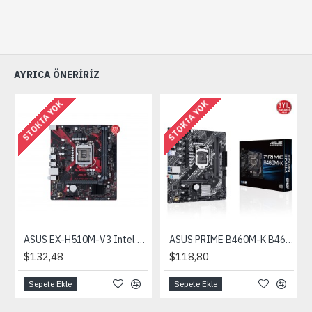
AYRICA ÖNERIRIZ
STOKTA YOK
STOKTA YOK
ASUS EX-H510M-V3 Intel H510 LGA1200 Ddr4 3200 HDMI Usb3.2 Matx
ASUS PRIME B460M-K B460 1200p DDR4 2933MHz(O.C) M.2 Anakart
$132,48
$118,80
Sepete Ekle
Sepete Ekle