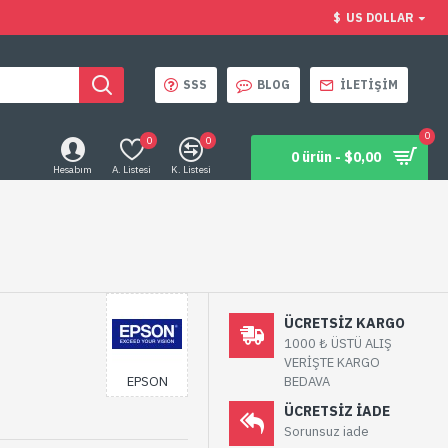
$
US DOLLAR
SSS
BLOG
İLETIŞIM
0
0
0
0 ürün - $0,00
Hesabım
A. Listesi
K. Listesi
ÜCRETSIZ KARGO
1000 ₺ ÜSTÜ ALIŞ
VERİŞTE KARGO
EPSON
BEDAVA
ÜCRETSIZ IADE
Sorunsuz iade