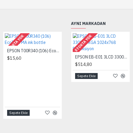
AYNI MARKADAN
STOKTA YOK
STOKTA YOK
STOKTA YOK
EPSON T00R340 (106) EcoTank MA ink bottle
EPSON T00R440 (106) EcoTank YE ink bottle
EPSON EB-E01 3LCD 3300AL XGA 1024x768 Projeksiyon
$15,60
$15,60
$514,80
Sepete Ekle
Sepete Ekle
Sepete Ekle