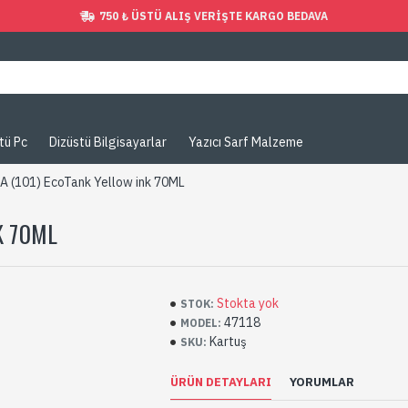
750 ₺ ÜSTÜ ALIŞ VERIŞTE KARGO BEDAVA
tü Pc
Dizüstü Bilgisayarlar
Yazıcı Sarf Malzeme
 (101) EcoTank Yellow ink 70ML
K 70ML
Stokta yok
STOK:
47118
MODEL:
Kartuş
SKU:
ÜRÜN DETAYLARI
YORUMLAR