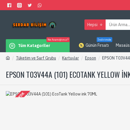
Hepsi
Ne Aramıştınız?
İndirimde
Günün Fırsatı
Masaüs
Tüm Katagoriler
Tüketim ve Sarf Grubu
Kartuşlar
Epson
EPSON T03V44A
EPSON T03V44A (101) ECOTANK YELLOW IN
STOKTA YOK