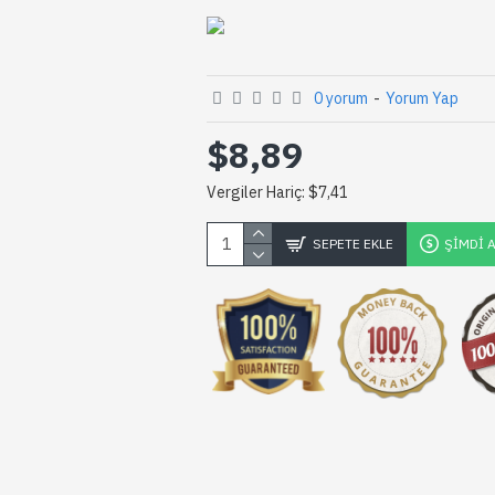
0 yorum
-
Yorum Yap
$8,89
Vergiler Hariç: $7,41
SEPETE EKLE
ŞIMDI 