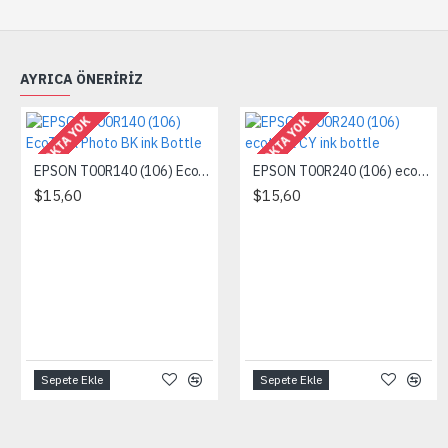
AYRICA ÖNERIRIZ
STOKTA YOK
STOKTA YOK
EPSON T00R140 (106) EcoTank Photo BK ink Bottle
EPSON T00R240 (106) ecotank CY ink bottle
$15,60
$15,60
Sepete Ekle
Sepete Ekle