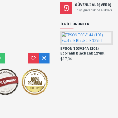
GÜVENLI ALIŞVERIŞ
En iyi güvenlik özellikleri
İLGILI ÜRÜNLER
EPSON T03V14A (101)
EcoTank Black Ink 127ml
AL
$17,04