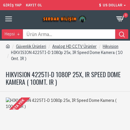
GIRIŞ YAP
KAYIT OL
$
US DOLLAR
0
Hepsi
Güvenlik Ürünleri
Analog HD CCTV Ürünler
Hikvision
HIKVISION 4225TI-D 1080p 25x, IR Speed Dome Kamera ( 10
0mt. IR )
HIKVISION 4225TI-D 1080P 25X, IR SPEED DOME
KAMERA ( 100MT. IR )
STOKTA YOK