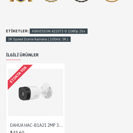
ETIKETLER:
HIKVISION 4225TI-D 1080p 25x
IR Speed Dome Kamera ( 100mt. IR )
ILGILI ÜRÜNLER
STOKTA YOK
DAHUA HAC-B1A21 2MP 3.6mm HDCVI IR Bullet Kamera
$45,60