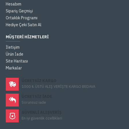
Hesabım
Sipariş Geçmişi
Ortaklık Programı
Hediye Çeki Satın Al
MÜŞTERI HIZMETLERI
İletişim
Ürün İade
Site Haritası
Markalar
ÜCRETSIZ KARGO
1000 ₺ ÜSTÜ ALIŞ VERİŞTE KARGO BEDAVA
ÜCRETSIZ IADE
Sorunsuz iade
GÜVENLI ALIŞVERIŞ
En iyi güvenlik özellikleri