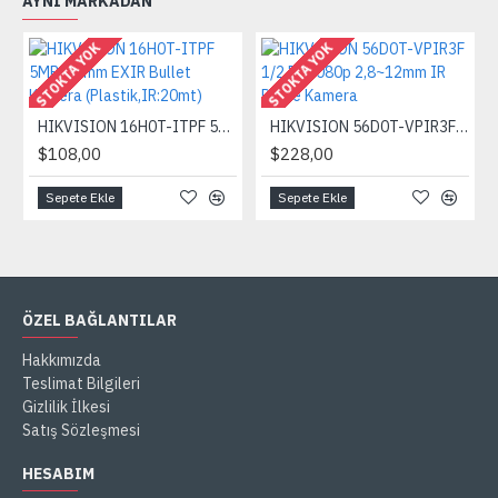
AYNI MARKADAN
STOKTA YOK
STOKTA YOK
HIKVISION 16H0T-ITPF 5MP 3,6mm EXIR Bullet Kamera (Plastik,IR:20mt)
HIKVISION 56D0T-VPIR3F 1/2.7'' 1080p 2,8~12mm IR Dome Kamera
$108,00
$228,00
Sepete Ekle
Sepete Ekle
ÖZEL BAĞLANTILAR
Hakkımızda
Teslimat Bilgileri
Gizlilik İlkesi
Satış Sözleşmesi
HESABIM