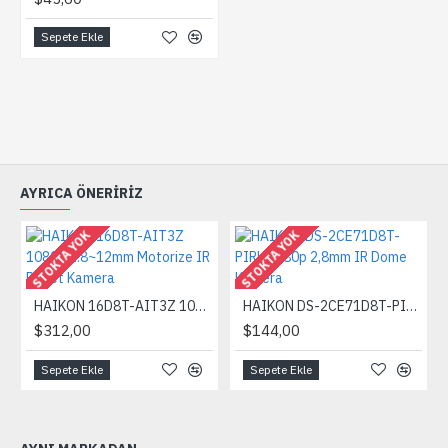
Sepete Ekle
AYRICA ÖNERIRIZ
STOKTA YOK
STOKTA YOK
HAIKON 16D8T-AIT3Z 1080p 2.8~12mm Motorize IR Bullet Kamera
HAIKON DS-2CE71D8T-PIRL 1080p 2,8mm IR Dome Kamera
$312,00
$144,00
Sepete Ekle
Sepete Ekle