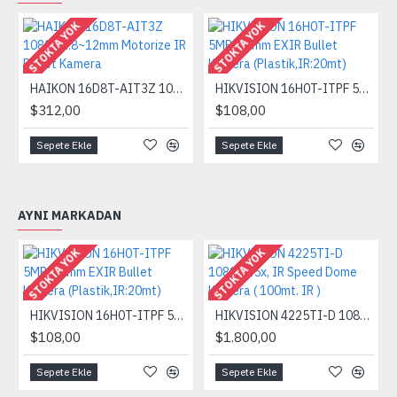
STOKTA YOK
STOKTA YOK
HAIKON 16D8T-AIT3Z 1080p 2.8~12mm Motorize IR Bullet Kamera
HIKVISION 16H0T-ITPF 5MP 3,6mm EXIR Bullet Kamera (Plastik,IR:20mt)
$312,00
$108,00
Sepete Ekle
Sepete Ekle
AYNI MARKADAN
STOKTA YOK
STOKTA YOK
HIKVISION 16H0T-ITPF 5MP 3,6mm EXIR Bullet Kamera (Plastik,IR:20mt)
HIKVISION 4225TI-D 1080p 25x, IR Speed Dome Kamera ( 100mt. IR )
$108,00
$1.800,00
Sepete Ekle
Sepete Ekle