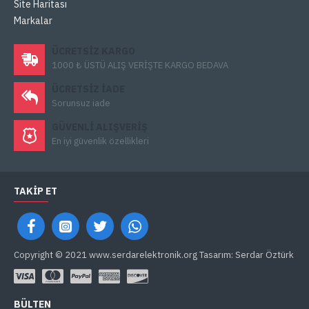
Site Haritası
Markalar
ÜCRETSIZ KARGO
1000 ₺ ÜSTÜ ALIŞ VERİŞTE KARGO BEDAVA
ÜCRETSIZ IADE
Sorunsuz iade
GÜVENLI ALIŞVERIŞ
En iyi güvenlik özellikleri
TAKIP ET
Copyright © 2021 www.serdarelektronik.org Tasarım: Serdar Öztürk
BÜLTEN