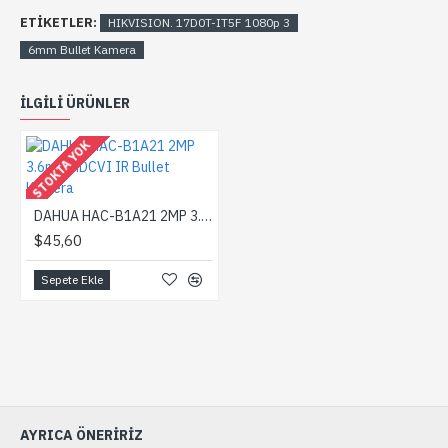
ETIKETLER:
HIKVISION. 17D0T-IT5F 1080p 3
6mm Bullet Kamera
ILGILI ÜRÜNLER
STOKTA YOK
DAHUA HAC-B1A21 2MP 3.6mm HDCVI IR Bullet Kamera
$45,60
Sepete Ekle
AYRICA ÖNERIRIZ