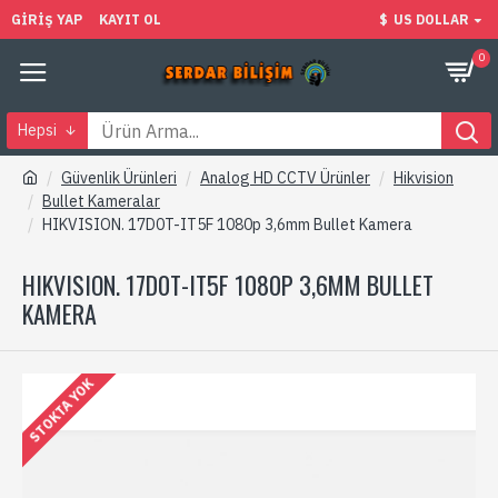
GIRIŞ YAP
KAYIT OL
$
US DOLLAR
0
Hepsi
Güvenlik Ürünleri
Analog HD CCTV Ürünler
Hikvision
Bullet Kameralar
HIKVISION. 17D0T-IT5F 1080p 3,6mm Bullet Kamera
HIKVISION. 17D0T-IT5F 1080P 3,6MM BULLET
KAMERA
STOKTA YOK