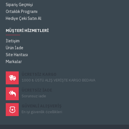
Sipariş Geçmişi
Ortaklık Programı
Hediye Çeki Satın Al
MÜŞTERI HIZMETLERI
İletişim
Ürün İade
Site Haritası
Markalar
ÜCRETSIZ KARGO
1000 ₺ ÜSTÜ ALIŞ VERİŞTE KARGO BEDAVA
ÜCRETSIZ IADE
Sorunsuz iade
GÜVENLI ALIŞVERIŞ
En iyi güvenlik özellikleri