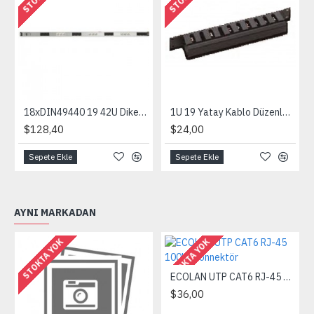
18xDIN49440 19 42U Dikey PRIZ C/W Çift Sigortalı Kablosuz
1U 19 Yatay Kablo Düzenleyici Kızaklı Gecmeli sökülebilir ön kapakl
$128,40
$24,00
Sepete Ekle
Sepete Ekle
AYNI MARKADAN
STOKTA YOK
STOKTA YOK
ECOLAN UTP CAT6 RJ-45 100'lü Konnektör
$36,00