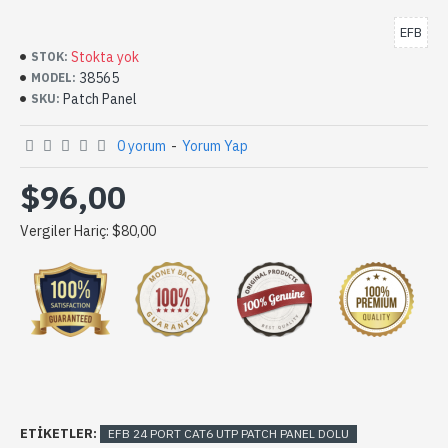
EFB
Stokta yok
STOK:
38565
MODEL:
Patch Panel
SKU:
0 yorum
-
Yorum Yap
$96,00
Vergiler Hariç: $80,00
ETIKETLER:
EFB 24 PORT CAT6 UTP PATCH PANEL DOLU