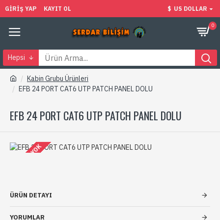
GIRIŞ YAP
KAYIT OL
$
US DOLLAR
0
Hepsi
Kabin Grubu Ürünleri
EFB 24 PORT CAT6 UTP PATCH PANEL DOLU
EFB 24 PORT CAT6 UTP PATCH PANEL DOLU
STOKTA YOK
ÜRÜN DETAYI
YORUMLAR