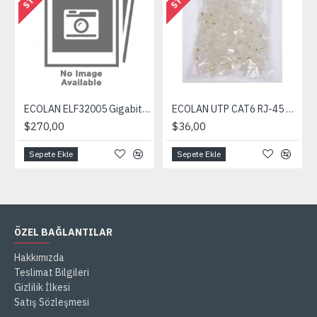
ECOLAN ELF32005 Gigabit Multimode Media Converter
ECOLAN UTP CAT6 RJ-45 100'lü Konnektör
$270,00
$36,00
Sepete Ekle
Sepete Ekle
ÖZEL BAĞLANTILAR
Hakkımızda
Teslimat Bilgileri
Gizlilik İlkesi
Satış Sözleşmesi