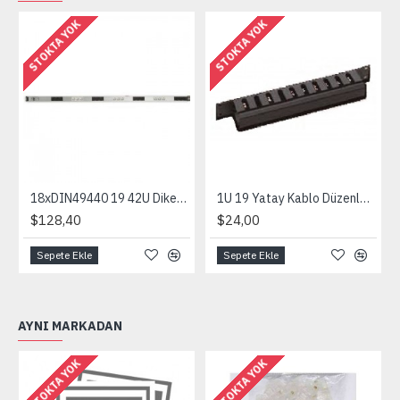
STOKTA YOK
STOKTA YOK
18xDIN49440 19 42U Dikey PRIZ C/W Çift Sigortalı Kablosuz
1U 19 Yatay Kablo Düzenleyici Kızaklı Gecmeli sökülebilir ön kapakl
$128,40
$24,00
Sepete Ekle
Sepete Ekle
AYNI MARKADAN
STOKTA YOK
STOKTA YOK