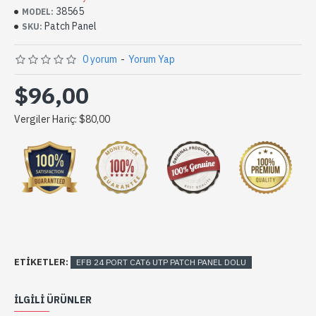
38565
MODEL:
Patch Panel
SKU:
0 yorum
-
Yorum Yap
$96,00
Vergiler Hariç: $80,00
ETIKETLER:
EFB 24 PORT CAT6 UTP PATCH PANEL DOLU
ILGILI ÜRÜNLER