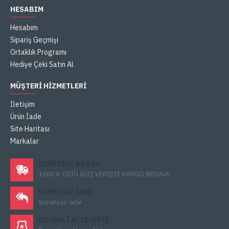
HESABIM
Hesabım
Sipariş Geçmişi
Ortaklık Programı
Hediye Çeki Satın Al
MÜŞTERI HIZMETLERI
İletişim
Ürün İade
Site Haritası
Markalar
ÜCRETSIZ KARGO
1000 ₺ ÜSTÜ ALIŞ VERİŞTE KARGO BEDAVA
ÜCRETSIZ IADE
Sorunsuz iade
GÜVENLI ALIŞVERIŞ