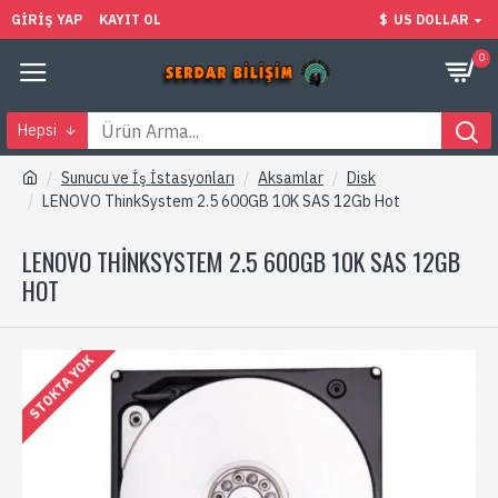
GIRIŞ YAP
KAYIT OL
$
US DOLLAR
0
Hepsi
Sunucu ve İş İstasyonları
Aksamlar
Disk
LENOVO ThinkSystem 2.5 600GB 10K SAS 12Gb Hot
LENOVO THINKSYSTEM 2.5 600GB 10K SAS 12GB
HOT
STOKTA YOK