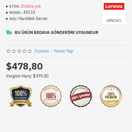
Stokta yok
STOK:
49133
MODEL:
Harddisk Server
SKU:
LENOVO
BU ÜRÜN BEDAVA GÖNDERIME UYGUNDUR
0 yorum
-
Yorum Yap
$478,80
Vergiler Hariç: $399,00