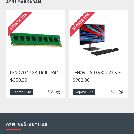
AYNI MARKADAN
STOKTA YOK
STOKTA YOK
LENOVO 16GB TRUDDR4 2933MHZ 2RX8 1.2V RDIMM THINKSYSTEM
LENOVO AIO V30a 23.8''FHD IPS i5-1035G1 8GB 1TB+256GB SSD FDOS
$358,80
$982,80
Sepete Ekle
Sepete Ekle
ÖZEL BAĞLANTILAR