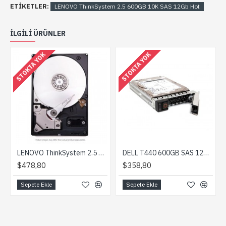
ETIKETLER:
LENOVO ThinkSystem 2.5 600GB 10K SAS 12Gb Hot
ILGILI ÜRÜNLER
STOKTA YOK
STOKTA YOK
LENOVO ThinkSystem 2.5 600GB 10K SAS 12Gb Hot
DELL T440 600GB SAS 12G 512N 2.5IN HOT-PLUG HARD DRIVE
$478,80
$358,80
Sepete Ekle
Sepete Ekle