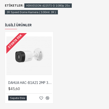
ETIKETLER:
HIKVISION 4225TI-D 1080p 25x
IR Speed Dome Kamera ( 100mt. IR )
ILGILI ÜRÜNLER
STOKTA YOK
DAHUA HAC-B1A21 2MP 3.6mm HDCVI IR Bullet Kamera
$45,60
Sepete Ekle