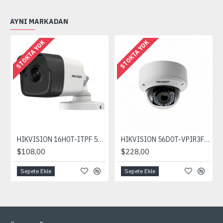
AYNI MARKADAN
STOKTA YOK
STOKTA YOK
HIKVISION 16H0T-ITPF 5MP 3,6mm EXIR Bullet Kamera (Plastik,IR:20mt)
HIKVISION 56D0T-VPIR3F 1/2.7'' 1080p 2,8~12mm IR Dome Kamera
$108,00
$228,00
Sepete Ekle
Sepete Ekle