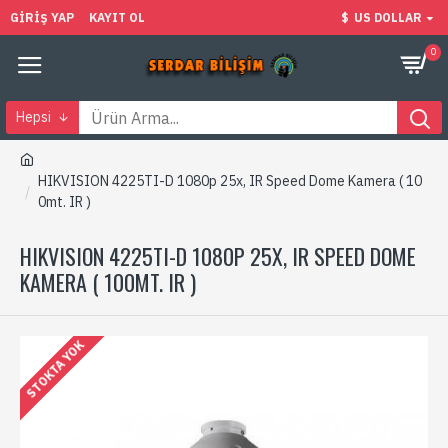
GIRIŞ YAP
KAYIT OL
$
US DOLLAR
0
Hepsi
HIKVISION 4225TI-D 1080p 25x, IR Speed Dome Kamera ( 10
0mt. IR )
HIKVISION 4225TI-D 1080P 25X, IR SPEED DOME
KAMERA ( 100MT. IR )
STOKTA YOK