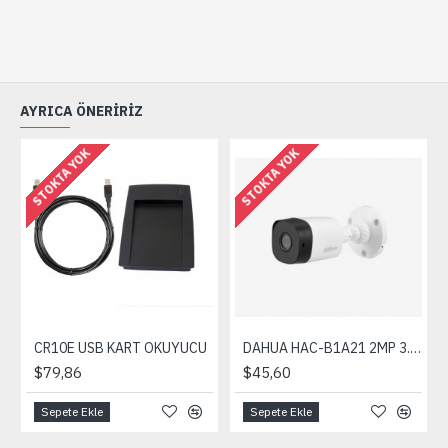
AYRICA ÖNERIRIZ
STOKTA YOK
STOKTA YOK
CR10E USB KART OKUYUCU
DAHUA HAC-B1A21 2MP 3.6mm HDCVI IR Bullet Kamera
$79,86
$45,60
Sepete Ekle
Sepete Ekle