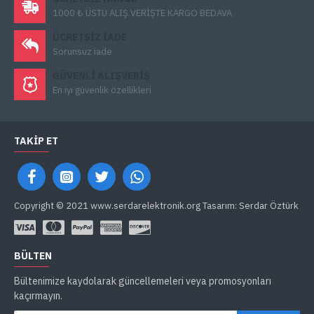
1000 ₺ ÜSTÜ ALIŞ VERİŞTE KARGO BEDAVA
ÜCRETSIZ IADE
Sorunsuz iade
GÜVENLI ALIŞVERIŞ
En iyi güvenlik özellikleri
TAKIP ET
Copyright © 2021 www.serdarelektronik.org Tasarım: Serdar Öztürk
BÜLTEN
Bültenimize kaydolarak güncellemeleri veya promosyonları
kaçırmayın.