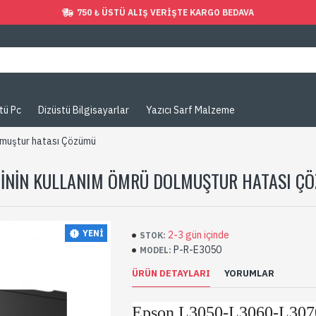
750 ₺ ÜSTÜ ALIŞ VERIŞTE KARGO BEDAVA
tü Pc
Dizüstü Bilgisayarlar
Yazıcı Sarf Malzeme
lmuştur hatası Çözümü
DININ KULLANIM ÖMRÜ DOLMUŞTUR HATASI Ç
YENI
2-3 gün içinde
STOK:
P-R-E3050
MODEL:
ÜRÜN DETAYLARI
YORUMLAR
Epson L3050-L3060-L307