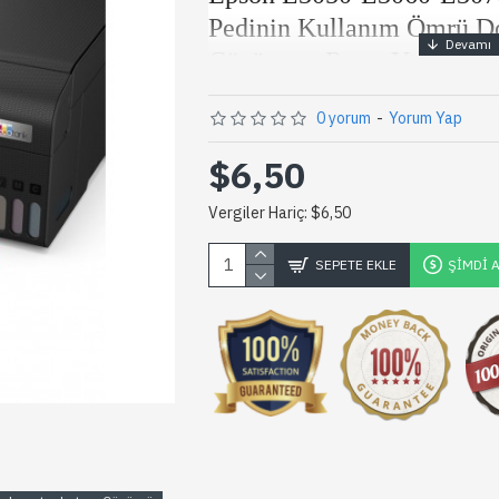
Pedinin Kullanım Ömrü Do
Çözüm ve Reset Yazılımı
0 yorum
-
Yorum Yap
Epson L3050-L3060-L3070 mürekkep pe
$6,50
dolmuştur hatası mı alıyorsunuz? Bu sor
pedlerinin dolduğunu ve değişim gerektiği
Vergiler Hariç: $6,50
çözmek ve yazıcınızın ömrünü uzatmak içi
kullanabilirsiniz. İşte adım adım nasıl kul
SEPETE EKLE
ŞIMDI 
Reset ile Epson L3050-L3060-
Güvenle Resetleyin
Reset Programını Kolayca Kurun:
bilgisayarınıza hızlı ve kolay bir şekil