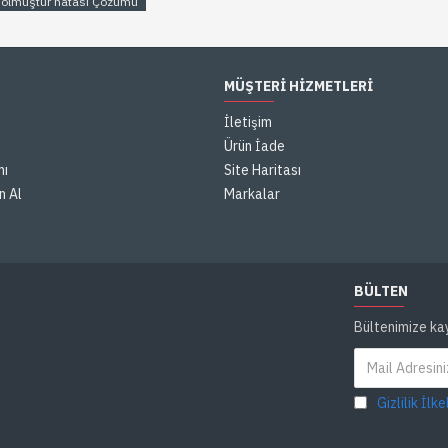
dolmuştur hatası Çözümü
L3050-L3060-L3070 mürekkep pedi r
iledüzeltebilirsiniz. Kullanıcı dostu 
süreci son derece basittir.
Reset Waste Counter:
Yazılımı açtık
MÜŞTERI HIZMETLERI
Counter' seçeneğine tıklayın. Bu a
İletişim
mürekkep pedinin kullanım ömrü dolmu
Ürün İade
yazıcınızı tekrar çalışır hale getirir.
mı
Site Haritası
Epson L3050-L3060-L3070 Yazıcınız
n Al
Markalar
Getirin:
Yukarıdaki adımları takip e
hatasından kurtulabilir ve yazıcınızı t
getirebilirsiniz.
BÜLTEN
Reset: Güvenilir Bir Epson L3
Bültenimize ka
Reset Yazılımı
Gizlilik İlke
Epson L3050-L3060-L3070 ped reset pro
giderebilirsiniz. Reset yazılımı, Epson ya