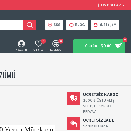
$
US DOLLAR
SSS
BLOG
İLETIŞIM
0
0
0
0 ürün - $0,00
Hesabım
A. Listesi
K. Listesi
ÖZÜMÜ
ÜCRETSIZ KARGO
1000 ₺ ÜSTÜ ALIŞ
VERİŞTE KARGO
BEDAVA
ÜCRETSIZ IADE
Sorunsuz iade
0 Yazıcı Mürekkep