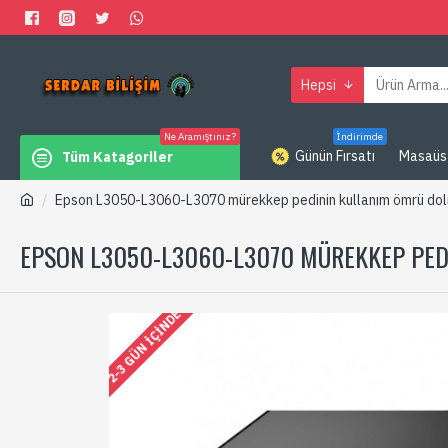
Hepsi
Ne Aramıştınız?
İndirimde
Günün Fırsatı
Masaüs
Tüm Katagoriler
Epson L3050-L3060-L3070 mürekkep pedinin kullanım ömrü do
EPSON L3050-L3060-L3070 MÜREKKEP PE
2-3 GÜN IÇINDE