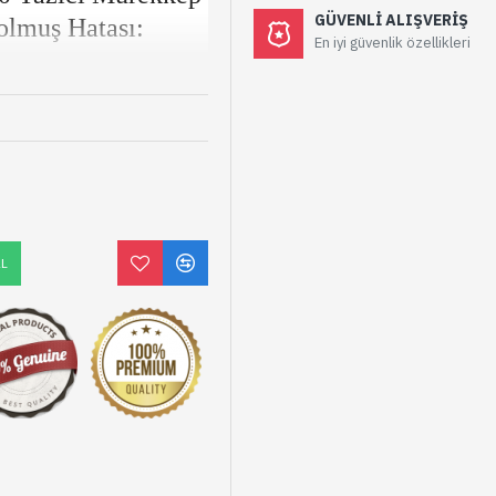
GÜVENLI ALIŞVERIŞ
lmuş Hatası:
En iyi güvenlik özellikleri
dinin kullanım ömrü
un, yazıcınızın mürekkep
ni belirtir. Bu sorunu
n güvenilir Reset yazılımını
lanacağınız:
AL
L3070 Mürekkep Pedini
Reset yazılımını
de kurabilirsiniz. Epson