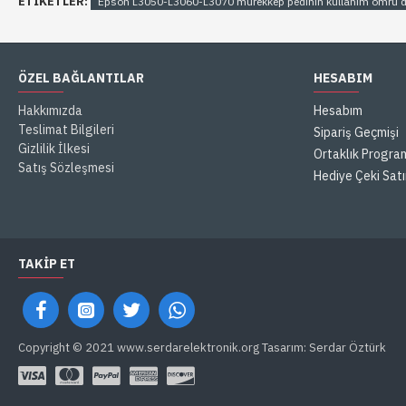
ETIKETLER:
Epson L3050-L3060-L3070 mürekkep pedinin kullanım ömrü 
ÖZEL BAĞLANTILAR
HESABIM
Hakkımızda
Hesabım
Teslimat Bilgileri
Sipariş Geçmişi
Gizlilik İlkesi
Ortaklık Progra
Satış Sözleşmesi
Hediye Çeki Satı
TAKIP ET
Copyright © 2021 www.serdarelektronik.org Tasarım: Serdar Öztürk