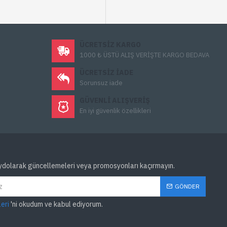
esetleme programı
arayüzü sayesinde kurulum
tan sonra 'Reset Waste
ÜCRETSIZ KARGO
dım, Epson L3050-L3060-L3070
1000 ₺ ÜSTÜ ALIŞ VERİŞTE KARGO BEDAVA
ştur hatasını giderir ve
ÜCRETSIZ IADE
Sorunsuz iade
ı Yeniden Çalışır Hale
derek mürekkep pedi
GÜVENLI ALIŞVERIŞ
En iyi güvenlik özellikleri
ekrar çalışır duruma
050-L3060-L3070 Ped
ydolarak güncellemeleri veya promosyonları kaçırmayın.
GÖNDER
leri
'ni okudum ve kabul ediyorum.
gramı indirerek bu sorunu
zıcılar için mürekkep pedi