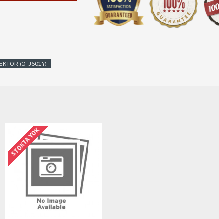
EKTÖR (Q-J601Y)
STOKTA YOK
STOKTA YOK