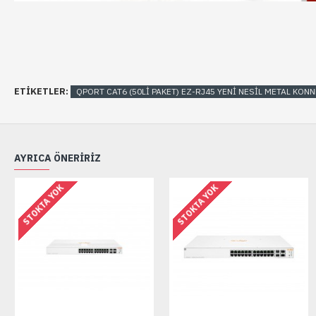
ETIKETLER:
QPORT CAT6 (50Lİ PAKET) EZ-RJ45 YENİ NESİL METAL KONN
AYRICA ÖNERIRIZ
STOKTA YOK
STOKTA YOK