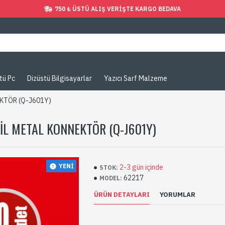
750 ₺ ÜSTÜ ALIŞ VERIŞTE KARGO BEDAVA
tü Pc
Dizüstü Bilgisayarlar
Yazıcı Sarf Malzeme
EKTÖR (Q-J601Y)
SİL METAL KONNEKTÖR (Q-J601Y)
YENI
2-3 gün içinde
STOK:
62217
MODEL:
ÜRÜN DETAYLARI
YORUMLAR