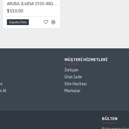
ARUBA JL685A 1930-48G 48 Port Gigabit + 4x10G SFP+ Yönetilebilir Switch
BERQNET BQ100 Aktif Koruma Lisansı - 1 Yıl
$510,00
$9.000,00
Sepete Ekle
Sepete Ekle
MÜŞTERI HIZMETLERI
İletişim
Ürün İade
mı
Site Haritası
n Al
Markalar
BÜLTEN