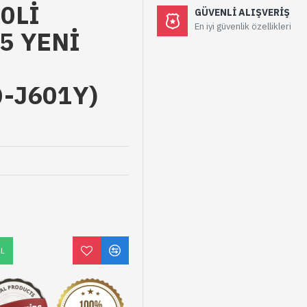
0Lİ
GÜVENLI ALIŞVERIŞ
En iyi güvenlik özellikleri
5 YENİ
-J601Y)
AL