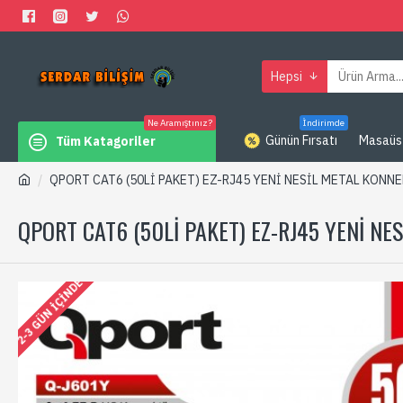
Hepsi
Ne Aramıştınız?
İndirimde
Günün Fırsatı
Masaüs
Tüm Katagoriler
QPORT CAT6 (50Lİ PAKET) EZ-RJ45 YENİ NESİL METAL KONN
QPORT CAT6 (50Lİ PAKET) EZ-RJ45 YENİ NE
2-3 GÜN IÇINDE