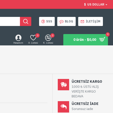
$
US DOLLAR
SSS
BLOG
İLETIŞIM
0
0
0
0 ürün - $0,00
Hesabım
A. Listesi
K. Listesi
ÜCRETSIZ KARGO
1000 ₺ ÜSTÜ ALIŞ
VERİŞTE KARGO
BEDAVA
ÜCRETSIZ IADE
Sorunsuz iade