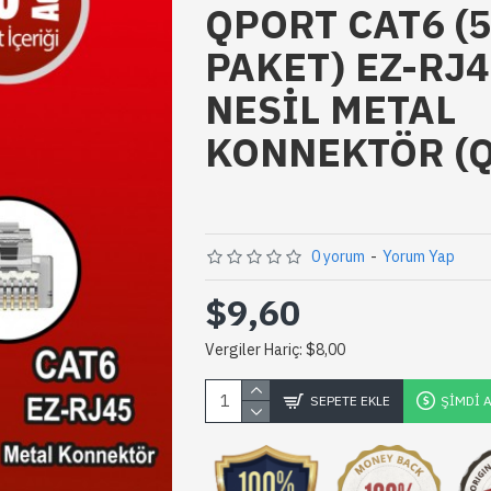
QPORT CAT6 (5
PAKET) EZ-RJ4
NESİL METAL
KONNEKTÖR (Q
0 yorum
-
Yorum Yap
$9,60
Vergiler Hariç: $8,00
SEPETE EKLE
ŞIMDI 