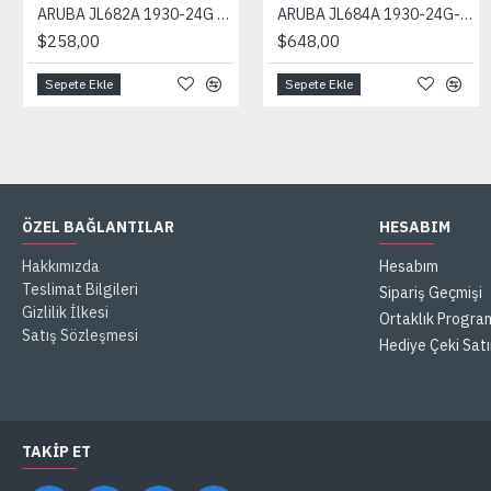
ARUBA JL682A 1930-24G 24 Port Gigabit + 4x10G SFP+ Yönetilebilir Switch
ARUBA JL684A 1930-24G-PoE 24GE PoE Port (370W), 4x10G SFP+ Yönetilebilir Switch
$258,00
$648,00
Sepete Ekle
Sepete Ekle
ÖZEL BAĞLANTILAR
HESABIM
Hakkımızda
Hesabım
Teslimat Bilgileri
Sipariş Geçmişi
Gizlilik İlkesi
Ortaklık Progra
Satış Sözleşmesi
Hediye Çeki Satı
TAKIP ET