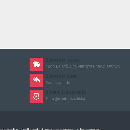
BERQNET BQ100-UTM-FIREWALL-5651-Hotspot + 1 Yıl Lisans
$31.980,00
Sepete Ekle
ÜCRETSIZ KARGO
1000 ₺ ÜSTÜ ALIŞ VERİŞTE KARGO BEDAVA
ÜCRETSIZ IADE
Sorunsuz iade
GÜVENLI ALIŞVERIŞ
En iyi güvenlik özellikleri