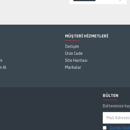
MÜŞTERI HIZMETLERI
İletişim
Ürün İade
mı
Site Haritası
n Al
Markalar
BÜLTEN
Bültenimize ka
Gizlilik İlke