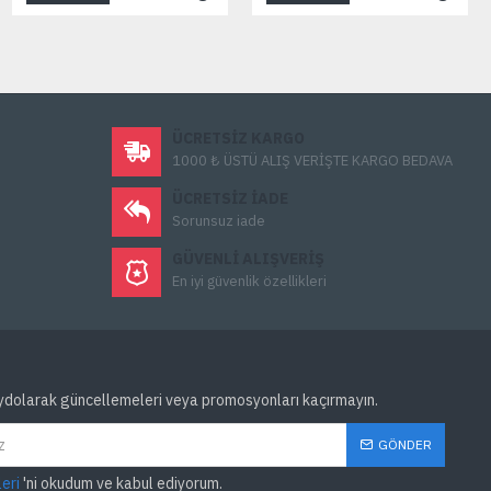
ÜCRETSIZ KARGO
1000 ₺ ÜSTÜ ALIŞ VERİŞTE KARGO BEDAVA
ÜCRETSIZ IADE
Sorunsuz iade
GÜVENLI ALIŞVERIŞ
En iyi güvenlik özellikleri
ydolarak güncellemeleri veya promosyonları kaçırmayın.
GÖNDER
leri
'ni okudum ve kabul ediyorum.