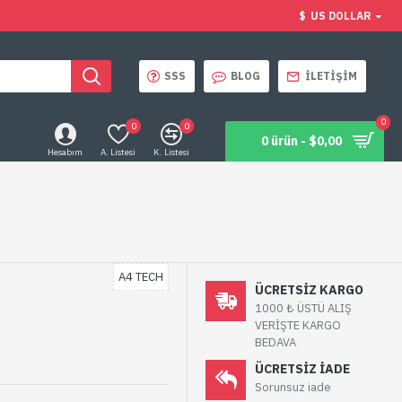
$
US DOLLAR
SSS
BLOG
İLETIŞIM
0
0
0
0 ürün - $0,00
Hesabım
A. Listesi
K. Listesi
A4 TECH
ÜCRETSIZ KARGO
1000 ₺ ÜSTÜ ALIŞ
VERİŞTE KARGO
BEDAVA
ÜCRETSIZ IADE
Sorunsuz iade