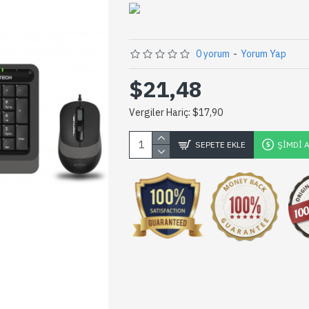
0 yorum
-
Yorum Yap
$21,48
Vergiler Hariç: $17,90
SEPETE EKLE
ŞIMDI 