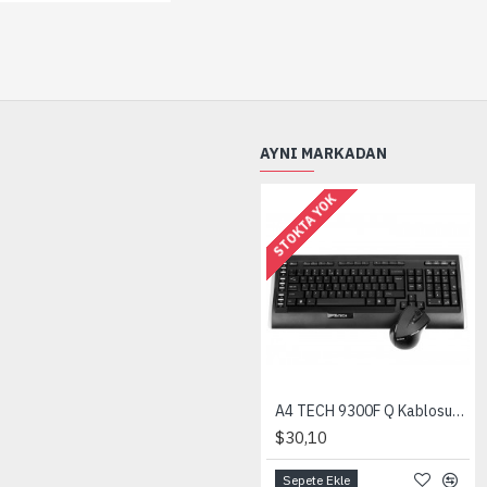
AYNI MARKADAN
STOKTA YOK
A4 TECH 9300F Q Kablosuz Klavye Mouse Set /Siyah
$30,10
Sepete Ekle