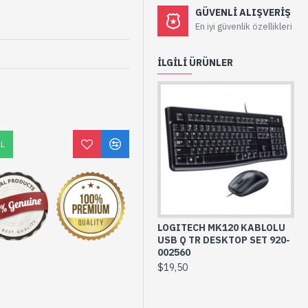
GÜVENLI ALIŞVERIŞ
En iyi güvenlik özellikleri
İLGILI ÜRÜNLER
AL
LOGITECH MK120 KABLOLU
USB Q TR DESKTOP SET 920-
002560
$19,50