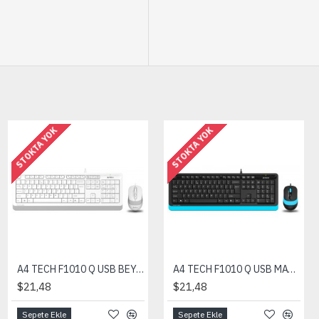
STOKTA YOK
STOKTA YOK
A4 TECH F1010 Q USB BEYAZ FN-MM KLV+OPT. MOU.1600D
A4 TECH F1010 Q USB MAVİ-SİYAH FN-MM KLV+OPT. MOUSE 1600
$21,48
$21,48
Sepete Ekle
Sepete Ekle