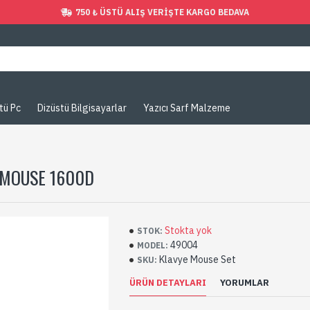
750 ₺ ÜSTÜ ALIŞ VERIŞTE KARGO BEDAVA
tü Pc
Dizüstü Bilgisayarlar
Yazıcı Sarf Malzeme
. MOUSE 1600D
Stokta yok
STOK:
49004
MODEL:
Klavye Mouse Set
SKU:
ÜRÜN DETAYLARI
YORUMLAR