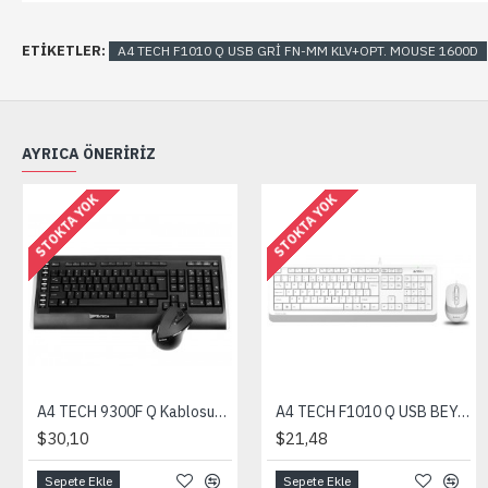
ETIKETLER:
A4 TECH F1010 Q USB GRİ FN-MM KLV+OPT. MOUSE 1600D
AYRICA ÖNERIRIZ
STOKTA YOK
STOKTA YOK
A4 TECH 9300F Q Kablosuz Klavye Mouse Set /Siyah
A4 TECH F1010 Q USB BEYAZ FN-MM KLV+OPT. MOU.1600D
$30,10
$21,48
Sepete Ekle
Sepete Ekle