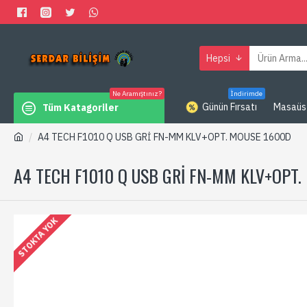
Hepsi
Ne Aramıştınız?
İndirimde
Günün Fırsatı
Masaüs
Tüm Katagoriler
A4 TECH F1010 Q USB GRİ FN-MM KLV+OPT. MOUSE 1600D
A4 TECH F1010 Q USB GRİ FN-MM KLV+OPT
STOKTA YOK