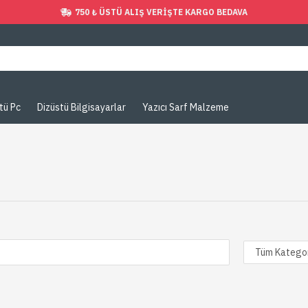
750 ₺ ÜSTÜ ALIŞ VERIŞTE KARGO BEDAVA
tü Pc
Dizüstü Bilgisayarlar
Yazıcı Sarf Malzeme