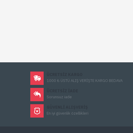
ÜCRETSIZ KARGO
1000 ₺ ÜSTÜ ALIŞ VERİŞTE KARGO BEDAVA
ÜCRETSIZ IADE
Sorunsuz iade
GÜVENLI ALIŞVERIŞ
En iyi güvenlik özellikleri