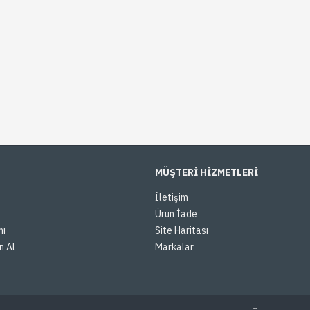
MÜŞTERI HIZMETLERI
İletişim
Ürün İade
mı
Site Haritası
n Al
Markalar