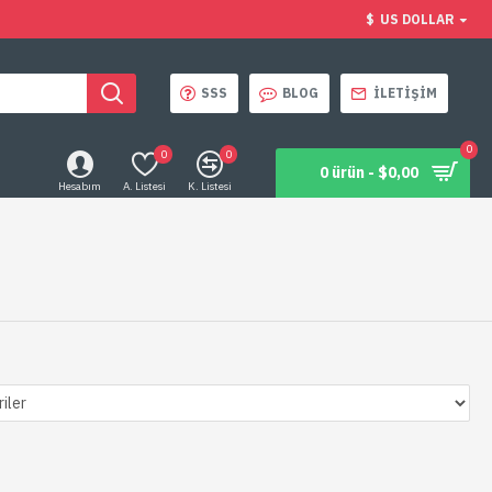
$
US DOLLAR
SSS
BLOG
İLETIŞIM
0
0
0
0 ürün - $0,00
Hesabım
A. Listesi
K. Listesi